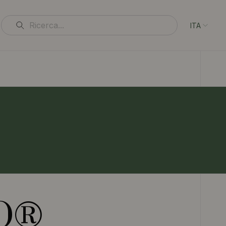
ITA
O®