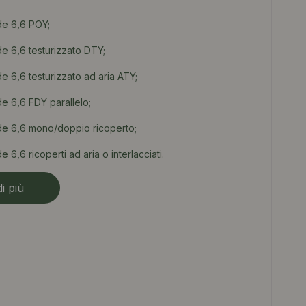
ide 6,6 POY;
ide 6,6 testurizzato DTY;
ide 6,6 testurizzato ad aria ATY;
ide 6,6 FDY parallelo;
mide 6,6 mono/doppio ricoperto;
de 6,6 ricoperti ad aria o interlacciati.
i più