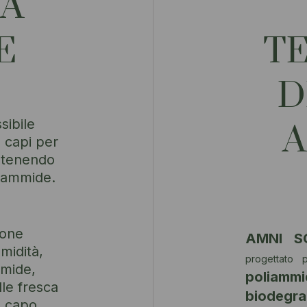
A'
E
T
D
ibile
A
a capi per
ntenendo
liammide.
uone
AMNI S
midità,
progettato p
mmide,
poliamm
le fresca
biodegra
l capo.