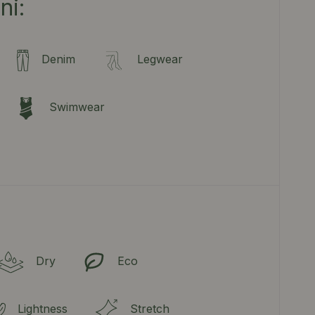
ni:
Denim
Legwear
Swimwear
Dry
Eco
Lightness
Stretch