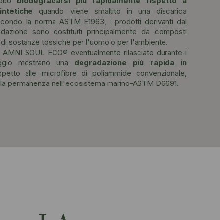
 può
biodegradarsi più rapidamente rispetto a
intetiche
quando viene smaltito in una discarica
secondo la norma ASTM E1963, i prodotti derivanti dal
dazione sono costituiti principalmente da composti
o di sostanze tossiche per l'uomo o per l'ambiente.
i AMNI SOUL ECO® eventualmente rilasciate durante i
vaggio mostrano una
degradazione più rapida in
ispetto alle microfibre di poliammide convenzionale,
e la permanenza nell'ecosistema marino-ASTM D6691.