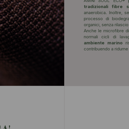
AMNI SOUL ECO®
tradizionali fibre s
anaerobica. Inoltre, 
processo di biodegra
organici, senza rilasci
Anche le microfibre d
normali cicli di la
ambiente marino
r
contribuendo a ridurn